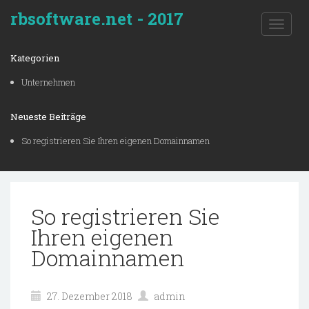
rbsoftware.net - 2017
Toggle
naviga
Kategorien
Unternehmen
Neueste Beiträge
So registrieren Sie Ihren eigenen Domainnamen
So registrieren Sie
Ihren eigenen
Domainnamen
27. Dezember 2018
admin